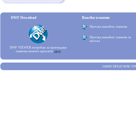
DWF Download
Важећи планови
Преглед важећих планова
Преглед важећих планова за
насеља
DWF VIEWER потребан за прегледање
планова можете преузети
овде
ЈАВНО ПРЕДУЗЕЋЕ УР