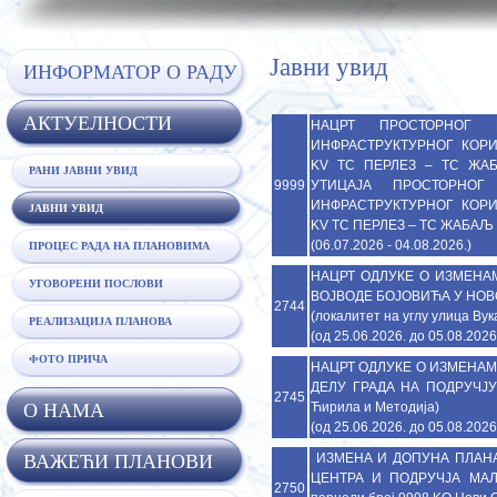
Јавни увид
ИНФОРМАТОР О РАДУ
АКТУЕЛНОСТИ
НАЦРТ ПРОСТОРНОГ 
ИНФРАСТРУКТУРНОГ КОР
KV ТС ПЕРЛЕЗ – ТС ЖА
РАНИ ЈАВНИ УВИД
9999
УТИЦАЈА ПРОСТОРНО
ИНФРАСТРУКТУРНОГ КОР
ЈАВНИ УВИД
KV ТС ПЕРЛЕЗ – ТС ЖАБА
(06.07.2026 - 04.08.2026.)
ПРОЦЕС РАДА НА ПЛАНОВИМА
НАЦРТ ОДЛУКE О ИЗМЕНА
УГОВОРЕНИ ПОСЛОВИ
ВОЈВОДЕ БОЈОВИЋА У НОВ
2744
(локалитет на углу улица Ву
РЕАЛИЗАЦИЈА ПЛАНОВА
(од 25.06.2026. до 05.08.2026
ФОТО ПРИЧА
НАЦРТ ОДЛУКE О ИЗМЕНАМ
ДЕЛУ ГРАДА НА ПОДРУЧЈУ 
2745
O НАМА
Ћирила и Методија)
(од 25.06.2026. до 05.08.2026
ВАЖЕЋИ ПЛАНОВИ
ИЗМЕНА И ДОПУНА ПЛАНA
ЦЕНТРА И ПОДРУЧЈА МАЛ
2750