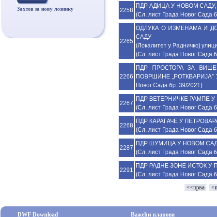
ПДР АДИЦА У НОВОМ САДУ, б
Захтев за нову лозинку
2258
(Сл. лист Града Новог Сада б
ОДЛУКА О ИЗМЕНАМА И Д
САДУ
2265
(Локалитет у Радничкој улици б
(Сл. лист Града Новог Сада б
ПДР ПРОСТОРА ЗА ВИШ
2266
ПОВРШИНЕ „РОТКВАРИЈА” У Н
Новог Сада бр. 39/2021)
ПДР ВЕТЕРНИЧКЕ РАМПЕ У НО
2267
(Сл. лист Града Новог Сада б
ПДР КАРАГАЧЕ У ПЕТРОВАРАД
2268
(Сл. лист Града Новог Сада б
ПДР ШУМИЦА У НОВОМ САДУ, 
2287
(Сл. лист Града Новог Сада б
ПДР РАДНЕ ЗОНЕ ИСТОК У ПЕ
2291
(Сл. лист Града Новог Сада б
<<прва
<п
DWF Download
Важећи планови