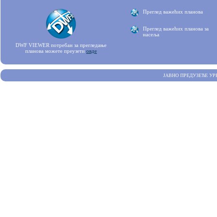
Преглед важећих планова
Преглед важећих планова за
насеља
DWF VIEWER потребан за прегледање
планова можете преузети
овде
ЈАВНО ПРЕДУЗЕЋЕ УР