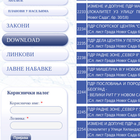
АНАЛИЗЕ
ИЗМЕНЕ И ДОПУНЕ ПДР МАЛ
ПЛАНОВИ У НАСЕЉИМА
2233
(ЛОКАЛИТЕТ УЗ УЛИЦУ П
Новог Сада“, бр. 30/18)
ЗАКОНИ
ПДР СПОРТСКОГ ЦЕНТРА "СТ
2234
(Сл. лист Града Новог Сада б
DOWNLOAD
ПДР ДЕЛА ЦЕНТРА У ПЕТРОВА
2235
(Сл. лист Града Новог Сада б
ЛИНКОВИ
ПДР РАДНЕ ЗОНЕ „СЕВЕР II“ 
2238
(Сл. лист Града Новог Сада б
ЈАВНЕ НАБАВКЕ
ПДР МИШЕЛУКА III У НОВОМ С
2239
(Сл. лист Града Новог Сада б
ПДР ПОСЛОВАЊА И ПОРОД
БЕОГРАД -
2244
Кориснички налог
- ВЕЛИКИ РИТ I" У НОВОМ САД
(Сл. лист Града Новог Сада б
Корисничко име:
*
ПДР РАДНЕ ЗОНЕ „СЕВЕР I“ У
2245
(Сл. лист Града Новог Сада б
Лозинка:
*
ИЗМЕНЕ И ДОПУНЕ ПДР-а „Б
2254
(локалитет у Улици Хиландарск
(Сл. лист Града Новог Сада б