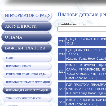
Планови детаљне ре
ИНФОРМАТОР О РАДУ
Identifikacioni broj:
АКТУЕЛНОСТИ
O НАМА
ПДР ДЕТЕЛИНАРА III У НОВО
2215
30/18)
ВАЖЕЋИ ПЛАНОВИ
ПДР ДЕЛА СПОРТСКОГ ЦЕ
2218
1.4.20/17,
МАПЕ
(Сл. лист Града Новог Сада б
ИЗМЕНЕ И ДОПУНЕ ПДР 
ПЛАНОВИ У ИЗРАДИ
САЈМА, МИЧУРИНОВЕ, Б
2221
ЋОСИЋА (ЛОКАЛИТЕТ УЗ УЛ
ГЕНЕРАЛНИ ПЛАН НОВОГ САДА
Новог Сада“, бр. 30/18)
ПЛАНОВИ ГЕНЕРАЛНЕ РЕГУЛАЦИЈЕ
ПДР ПРОСТОРА ПЛАНИРАН
2222
БУЛЕВАРА ЕВРОПЕ У НОВОМ С
ПЛАНОВИ ДЕТАЉНЕ РЕГУЛАЦИЈЕ
(Сл. лист Града Новог Сада б
УРБАНИСТИЧКИ ПРОЈЕКТИ
ИЗМЕНЕ И ДОПУНЕ ПДР ЦЕН
2225
Новог Сада“, бр. 26/18)