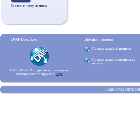
Захтев за нову лозинку
DWF Download
Важећи планови
Преглед важећих планова
Преглед важећих планова за
насеља
DWF VIEWER потребан за прегледање
планова можете преузети
овде
ЈАВНО ПРЕДУЗЕЋЕ УР