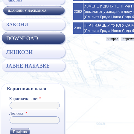
АНАЛИЗЕ
ИЗМЕНЕ И ДОПУНЕ ПГР-а 
ПЛАНОВИ У НАСЕЉИМА
2392
(локалитет у западном делу н
(Сл. лист Града Новог Сада б
ЗАКОНИ
ПГР ПИЈАЦЕ У ФУТОГУ СА К
2380
(Сл. лист Града Новог Сада б
DOWNLOAD
<<прва
<претх
ЛИНКОВИ
ЈАВНЕ НАБАВКЕ
Кориснички налог
Корисничко име:
*
Лозинка:
*