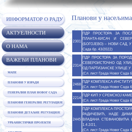
Планови у насељима
ИНФОРМАТОР О РАДУ
АКТУЕЛНОСТИ
ПДР ПРОСТОРА ЗА ПОС
ПЛАНТА-КИСАЧ И СЕВЕ
2301
(БОГОЈЕВО) – НОВИ САД, У Ф
O НАМА
Сада бр. 43/2022)
ПДР ПРОСТОРА ЗА ПОРО
ВАЖЕЋИ ПЛАНОВИ
СЕВЕРОИСТОЧНО ОД УЛИЦ
2314
ОД ПАРТИЗАНСКЕ УЛИЦЕ У КО
МАПЕ
(Сл. лист Града Новог Сада б
ПДР КОМПЛЕКСА ИНСТИТУТА 
ПЛАНОВИ У ИЗРАДИ
2468
(Сл. лист Града Новог Сада б
ГЕНЕРАЛНИ ПЛАН НОВОГ САДА
ПДР КИП У СРЕМСКОЈ КАМЕНИ
2214
(Сл. лист Града Новог Сада б
ПЛАНОВИ ГЕНЕРАЛНЕ РЕГУЛАЦИЈЕ
ПДР КОМПЛЕКСА ПРОСТОРА
ПЛАНОВИ ДЕТАЉНЕ РЕГУЛАЦИЈЕ
РАДИЧЕВИЋ, НАДЕ ДИМИ
2445
ВЛАДАНА СТЕФАНОВИЋА И
УРБАНИСТИЧКИ ПРОЈЕКТИ
1.4.2/21,
(Сл. лист Града Новог Сада б