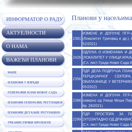
Планови у насељима
ИНФОРМАТОР О РАДУ
АКТУЕЛНОСТИ
ИЗМЕНЕ И ДОПУНЕ ПГР
2381
(Локалитет Григовац и др.), 
52/2021)
O НАМА
ОДЛУКА О ИЗМЕНАМА И Д
2426
(ЛОКАЛИТЕТ У УЛИЦИ КРАЉА П
ВАЖЕЋИ ПЛАНОВИ
(Сл. лист Града Новог Сада б
ПДР ДЕЛА ПОДРУЧЈА ПЛА
МАПЕ
ТЕРЦИЈАРНОГ СЕКТОР
2356
ОБИЛАЗНИЦЕ У ВЕТЕРНИКУ, бр
ПЛАНОВИ У ИЗРАДИ
05/2022)
ГЕНЕРАЛНИ ПЛАН НОВОГ САДА
ИЗМЕНА И ДОПУНА ПГР-а
2386
северно од Улице Моше Пијад
ПЛАНОВИ ГЕНЕРАЛНЕ РЕГУЛАЦИЈЕ
бр. 28/2021)
ПЛАНОВИ ДЕТАЉНЕ РЕГУЛАЦИЈЕ
ПДР ПРОСТОРА ЗА П
2299
ЈУГОЗАПАДНО ОД ДРЖАВНОГ ПУ
УРБАНИСТИЧКИ ПРОЈЕКТИ
(Сл. лист Града Новог Сада б