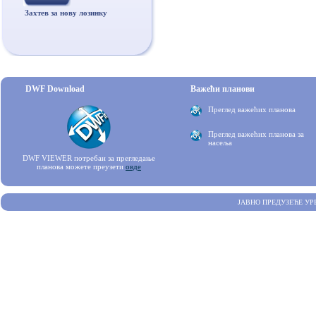
Захтев за нову лозинку
DWF Download
Важећи планови
Преглед важећих планова
Преглед важећих планова за
насеља
DWF VIEWER потребан за прегледање
планова можете преузети
овде
ЈАВНО ПРЕДУЗЕЋЕ УР