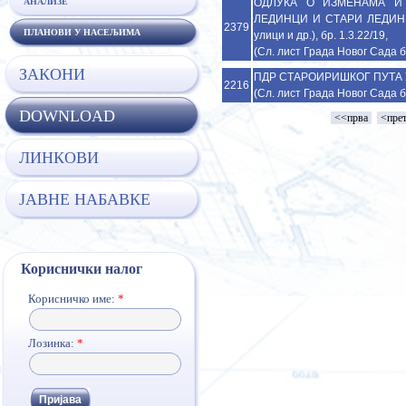
ОДЛУКА О ИЗМЕНАМА И
АНАЛИЗЕ
ЛЕДИНЦИ И СТАРИ ЛЕДИНЦИ 
2379
ПЛАНОВИ У НАСЕЉИМА
улици и др.), бр. 1.3.22/19,
(Сл. лист Града Новог Сада б
ЗАКОНИ
ПДР СТАРОИРИШКОГ ПУТА У 
2216
(Сл. лист Града Новог Сада б
DOWNLOAD
<<прва
<пре
ЛИНКОВИ
ЈАВНЕ НАБАВКЕ
Кориснички налог
Корисничко име:
*
Лозинка:
*