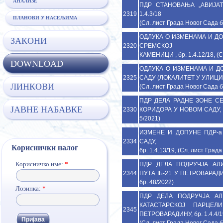
АНАЛИЗЕ
ПДР СТАНОВАЊА „АВИЈАТ
2319
1.4.3/18
ПЛАНОВИ У НАСЕЉИМА
(Сл. лист Града Новог Сада б
ОДЛУКA О ИЗМЕНАMA И Д
ЗАКОНИ
2320
СРЕМСКОЈ
КАМЕНИЦИ , бр. 1.4.12/18, (С
DOWNLOAD
ОДЛУКА О ИЗМЕНАМА И Д
2325
САДУ (ЛОКАЛИТЕТ У УЛИЦИ М
ЛИНКОВИ
(Сл. лист Града Новог Сада б
ПДР ДЕЛА РАДНЕ ЗОНЕ С
ЈАВНЕ НАБАВКЕ
2330
КОРИДОРА У НОВОМ САДУ, бр.
5/2021)
ИЗМЕНЕ И ДОПУНЕ ПДР-а
2334
САДУ,
Кориснички налог
бр. 1.4.13/19, (Сл. лист Град
Корисничко име:
*
ПДР ДЕЛА ПОДРУЧЈА АЛ
2344
ПУТА IБ-21 У ПЕТРОВАРАДИНУ
бр. 48/2022)
Лозинка:
*
ПДР ДЕЛА ПОДРУЧЈА АЛ
КАТАСТАРСКОЈ ПАРЦЕ
2345
ПЕТРОВАРАДИНУ, бр. 1.4.4/1
(Сл. лист Града Новог Сада б