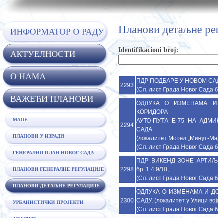
Планови детаљне ре
ИНФОРМАТОР О РАДУ
Identifikacioni broj:
АКТУЕЛНОСТИ
O НАМА
ПДР ПОДБАРЕ У НОВОМ САДУ,
2293
(Сл. лист Града Новог Сада б
ВАЖЕЋИ ПЛАНОВИ
ОДЛУКА О ИЗМЕНАМА И
КОРИДОРА
МАПЕ
АУТО-ПУТА Е-75 НА АДМ
2294
САДА
ПЛАНОВИ У ИЗРАДИ
(локалитет Мотел „Минут-Мају
(Сл. лист Града Новог Сада б
ГЕНЕРАЛНИ ПЛАН НОВОГ САДА
ПДР ВИКЕНД ЗОНЕ АРТИЉ
2298
бр. 1.4.9/18,
ПЛАНОВИ ГЕНЕРАЛНЕ РЕГУЛАЦИЈЕ
(Сл. лист Града Новог Сада б
ПЛАНОВИ ДЕТАЉНЕ РЕГУЛАЦИЈЕ
ОДЛУКА О ИЗМЕНАМА И Д
2300
САДУ, (локалитет у Улици војв
УРБАНИСТИЧКИ ПРОЈЕКТИ
(Сл. лист Града Новог Сада б