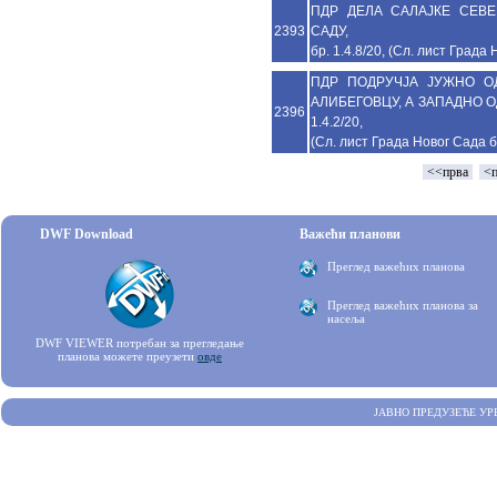
ПДР ДЕЛА САЛАЈКЕ СЕВ
2393
САДУ,
бр. 1.4.8/20, (Сл. лист Града
ПДР ПОДРУЧЈА ЈУЖНО О
АЛИБЕГОВЦУ, А ЗАПАДНО О
2396
1.4.2/20,
(Сл. лист Града Новог Сада б
<<прва
<п
DWF Download
Важећи планови
Преглед важећих планова
Преглед важећих планова за
насеља
DWF VIEWER потребан за прегледање
планова можете преузети
овде
ЈАВНО ПРЕДУЗЕЋЕ УР