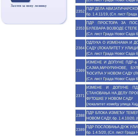
Захтев за нову лозинку
ПДР ДЕЛА АВИЈАТИЧАРСКО
2352
бр. 1.4.11/19, (Сл. лист Град
ПДР ПРОСТОРА ЗА ПО
2353
БУЛЕВАРА ВОЈВОДЕ СТЕПЕ У 
(Сл. лист Града Новог Сада б
ОДЛУКА О ИЗМЕНАМА И Д
2364
САДУ (ЛОКАЛИТЕТ У УЛИЦИ МА
(Сл. лист Града Новог Сада б
ИЗМЕНE И ДОПУНE ПДР-а
САЈМА,МИЧУРИНОВЕ, БУ
2369
ЋОСИЋА У НОВОМ САДУ (ЛОКА
(Сл. лист Града Новог Сада б
ИЗМЕНЕ И ДОПУНЕ ПД
СТАНОВАЊА НА ДЕЛУ ПРО
2371
ФУТОШКЕ У НОВОМ САДУ
(локалитет између улица Хај
ПДР БЛОКА ИЗМЕЂУ ТЕМЕР
2388
НОВОМ САДУ, бр. 1.4.10/20, (
ПДР ПОСЛОВАЊА ДУЖ УЛИ
2389
бр. 1.4.5/20, (Сл. лист Града